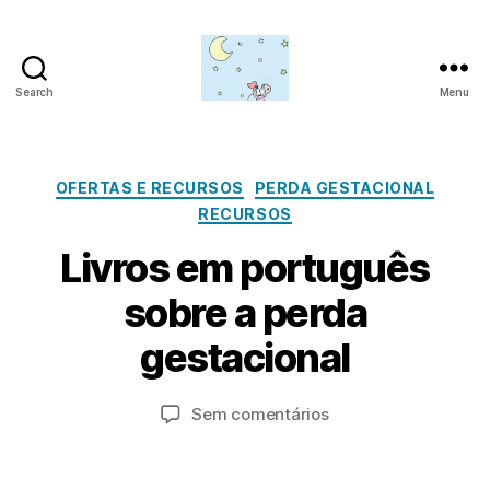
Search
Menu
Amor
para
além
da
Categorias
OFERTAS E RECURSOS
PERDA GESTACIONAL
lua
RECURSOS
F
Livros em português
e
v
sobre a perda
e
P
r
gestacional
e
o
ir
r
o
a
Autor
Data
em
Sem comentários
d
1
do
do
Livros
m
9
artigo
artigo
em
in
,
português