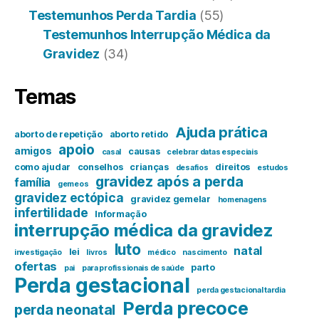
Testemunhos Perda Tardia
(55)
Testemunhos Interrupção Médica da
Gravidez
(34)
Temas
Ajuda prática
aborto de repetição
aborto retido
apoio
amigos
causas
casal
celebrar datas especiais
como ajudar
conselhos
crianças
direitos
desafios
estudos
gravidez após a perda
família
gemeos
gravidez ectópica
gravidez gemelar
homenagens
infertilidade
Informação
interrupção médica da gravidez
luto
natal
lei
investigação
livros
médico
nascimento
ofertas
parto
pai
para profissionais de saúde
Perda gestacional
perda gestacional tardia
Perda precoce
perda neonatal